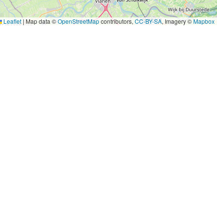
Leaflet
|
Map data ©
OpenStreetMap
contributors,
CC-BY-SA
, Imagery ©
Mapbox